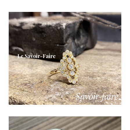
Michel Herbelin
Sophie d’Agon
Isabelle Langlois
Garel
Loupidou
Le Savoir-Faire
Gioielliamo
Facet
Arte Collezione
SCMITTGALL