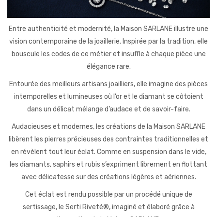
Michel Herbelin
Sophie d’Agon
Entre authenticité et modernité, la Maison SARLANE illustre une
vision contemporaine de la joaillerie. Inspirée par la tradition, elle
Isabelle Langlois
bouscule les codes de ce métier et insuffle à chaque pièce une
Garel
élégance rare.
Loupidou
Entourée des meilleurs artisans joailliers, elle imagine des pièces
intemporelles et lumineuses où l’or et le diamant se côtoient
Gioielliamo
dans un délicat mélange d’audace et de savoir-faire.
Facet
Audacieuses et modernes, les créations de la Maison SARLANE
libèrent les pierres précieuses des contraintes traditionnelles et
Arte Collezione
en révèlent tout leur éclat. Comme en suspension dans le vide,
SCMITTGALL
les diamants, saphirs et rubis s’expriment librement en flottant
avec délicatesse sur des créations légères et aériennes.
Cet éclat est rendu possible par un procédé unique de
sertissage, le Serti Riveté®, imaginé et élaboré grâce à