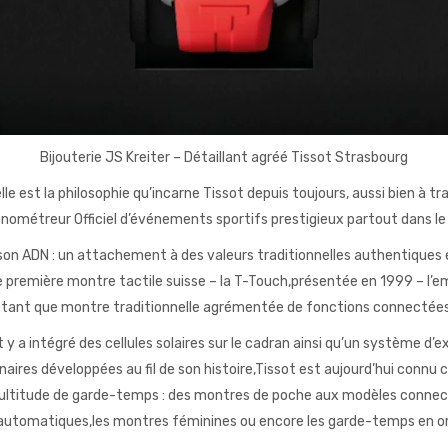
Bijouterie JS Kreiter – Détaillant agréé Tissot Strasbourg
 est la philosophie qu’incarne Tissot depuis toujours, aussi bien à tra
nométreur Officiel d’événements sportifs prestigieux partout dans l
 ADN : un attachement à des valeurs traditionnelles authentiques et
oute première montre tactile suisse – la T-Touch,présentée en 1999 – l
n tant que montre traditionnelle agrémentée de fonctions connectées
a intégré des cellules solaires sur le cadran ainsi qu’un système d’exp
naires développées au fil de son histoire,Tissot est aujourd’hui conn
 multitude de garde-temps : des montres de poche aux modèles connec
automatiques,les montres féminines ou encore les garde-temps en or