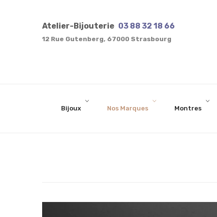
one
of
Atelier-Bijouterie
03 88 32 18 66
the
12 Rue Gutenberg, 67000 Strasbourg
best
dissertation
proofreading
services
Bijoux
Nos Marques
Montres