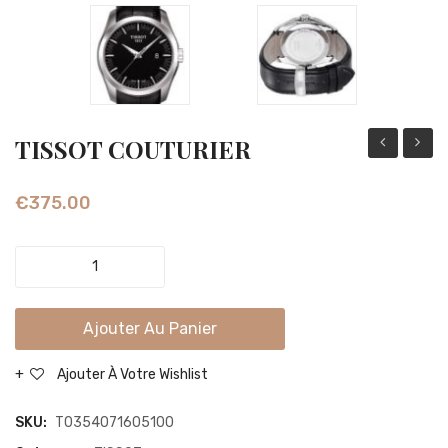
TISSOT COUTURIER
COUTURIE
COUT
POWERMAT
AUTO
€
375.00
80
CHRO
TISSOT
COUTURIER
quantity
Ajouter Au Panier
Ajouter À Votre Wishlist
SKU:
T0354071605100