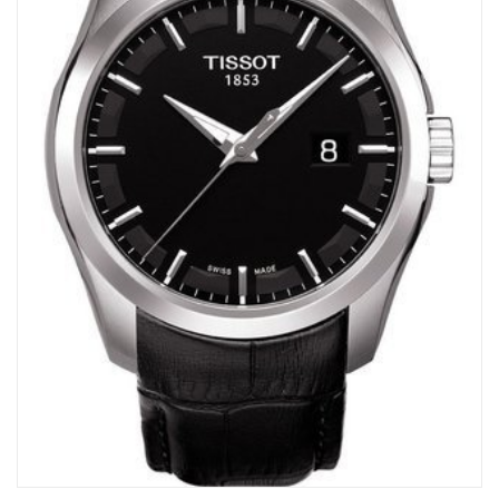
Michel Herbelin
Sophie d’Agon
Isabelle Langlois
Garel
Loupidou
Gioielliamo
Facet
Arte Collezione
SCMITTGALL