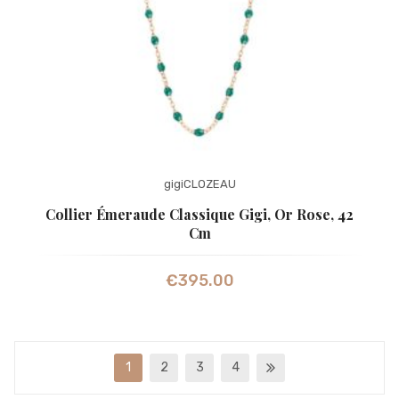
gigiCLOZEAU
Collier Émeraude Classique Gigi, Or Rose, 42
Cm
€
395.00
1
2
3
4