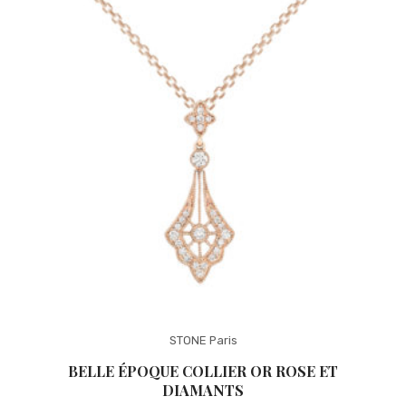
Michel Herbelin
Sophie d’Agon
Isabelle Langlois
Garel
Loupidou
Gioielliamo
Facet
Arte Collezione
SCMITTGALL
STONE Paris
BELLE ÉPOQUE COLLIER OR ROSE ET
DIAMANTS