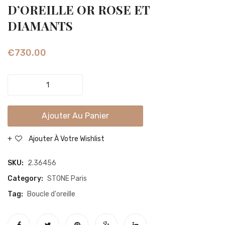
BOUCLE
SACR
D’OREILLE OR ROSE ET
D’OREILLE
BOUC
DIAMANTS
OR
D’ORE
JAUNE
OR
€
730.00
ET
BLAN
DIAMANTS
ET
TREE
DIAM
OF
LIFE
Ajouter Au Panier
BOUCLE
D'OREILLE
Ajouter À Votre Wishlist
OR
ROSE
SKU:
2.36456
ET
Category:
STONE Paris
DIAMANTS
Tag:
Boucle d'oreille
quantity