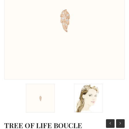
Michel Herbelin
Sophie d’Agon
Isabelle Langlois
Garel
Loupidou
Gioielliamo
Facet
Arte Collezione
SCMITTGALL
TREE OF LIFE BOUCLE