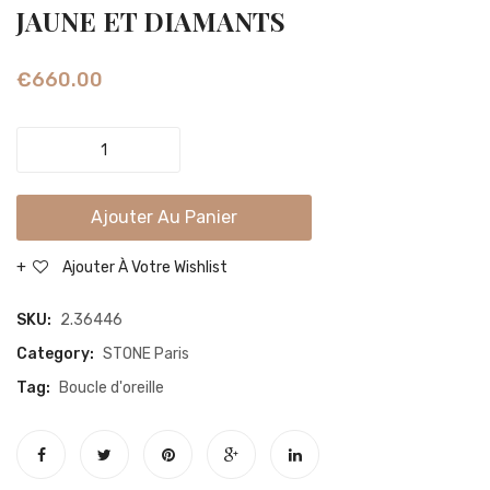
CRÉOLE
MINI
JAUNE ET DIAMANTS
CROIX
CRÉO
OR
OR
€
660.00
BLANC
BLAN
ET
ET
MINI
DIAMANTS
DIAM
CRÉOLE
CROIX
Ajouter Au Panier
OR
JAUNE
Ajouter À Votre Wishlist
ET
DIAMANTS
SKU:
2.36446
quantity
Category:
STONE Paris
Tag:
Boucle d'oreille