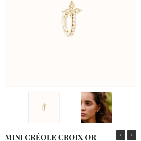
Michel Herbelin
Sophie d’Agon
Isabelle Langlois
Garel
Loupidou
Gioielliamo
Facet
Arte Collezione
SCMITTGALL
MINI CRÉOLE CROIX OR