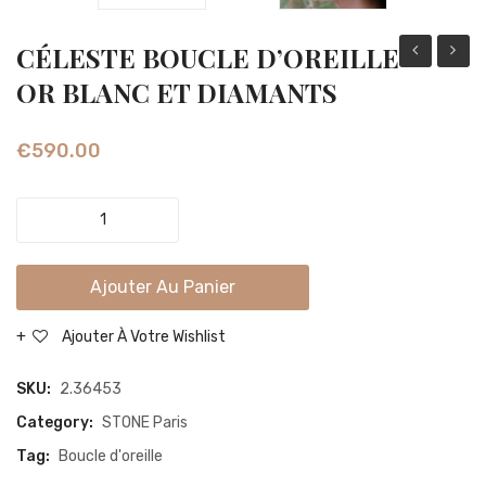
CÉLESTE BOUCLE D’OREILLE
DU
BOUC
OR BLANC ET DIAMANTS
MAL
D’ORE
MINI
OR
€
590.00
CRÉOLE
JAUN
OR
ET
CÉLESTE
ROSE
DIAM
BOUCLE
ET
D'OREILLE
Ajouter Au Panier
DIAMANTS
OR
BLANC
Ajouter À Votre Wishlist
ET
DIAMANTS
SKU:
2.36453
quantity
Category:
STONE Paris
Tag:
Boucle d'oreille