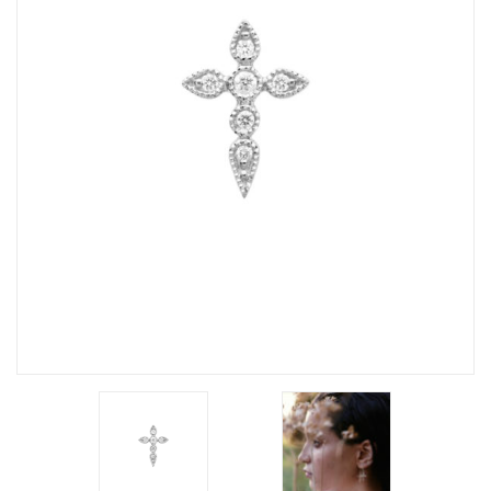
Michel Herbelin
Sophie d’Agon
Isabelle Langlois
Garel
Loupidou
Gioielliamo
Facet
Arte Collezione
SCMITTGALL