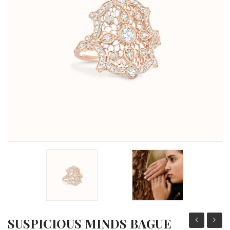
Michel Herbelin
Sophie d’Agon
Isabelle Langlois
Garel
Loupidou
Gioielliamo
Facet
Arte Collezione
SCMITTGALL
SUSPICIOUS MINDS BAGUE