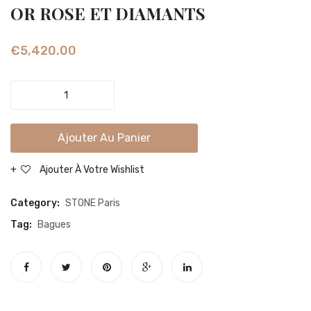
d’oreilles
MINI
OR ROSE ET DIAMANTS
Lucky
CRÉO
Cashmere
OR
€
5,420.00
coquelicot,
BLAN
or
ET
SUSPICIOUS
rose
DIAM
MINDS
BAGUE
Ajouter Au Panier
OR
ROSE
Ajouter À Votre Wishlist
ET
DIAMANTS
Category:
STONE Paris
quantity
Tag:
Bagues