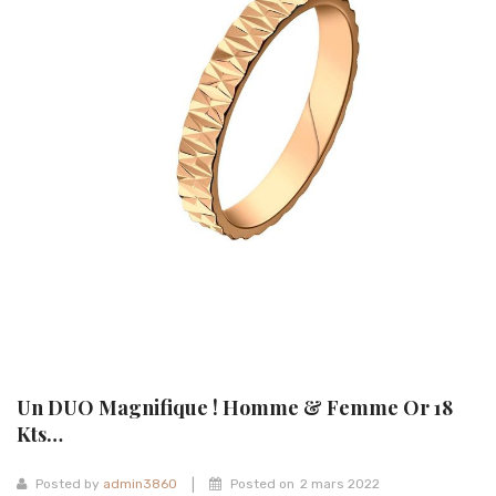
Michel Herbelin
Sophie d’Agon
Isabelle Langlois
Garel
Loupidou
Gioielliamo
Facet
Arte Collezione
SCMITTGALL
Un DUO Magnifique ! Homme & Femme Or 18
Kts…
|
Posted by
admin3860
Posted on
2 mars 2022